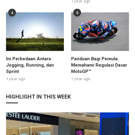
1 year ago
4
5
Ini Perbedaan Antara
Panduan Bagi Pemula:
Jogging, Running, dan
Memahami Regulasi Dasar
Sprint
MotoGP™
1 year ago
1 year ago
HIGHLIGHT IN THIS WEEK