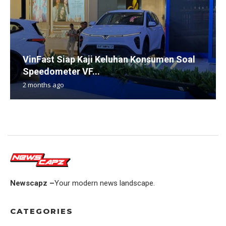
VinFast Siap Kaji Keluhan Konsumen Soal
Speedometer VF...
2 months ago
Newscapz –
Your modern news landscape.
CATEGORIES