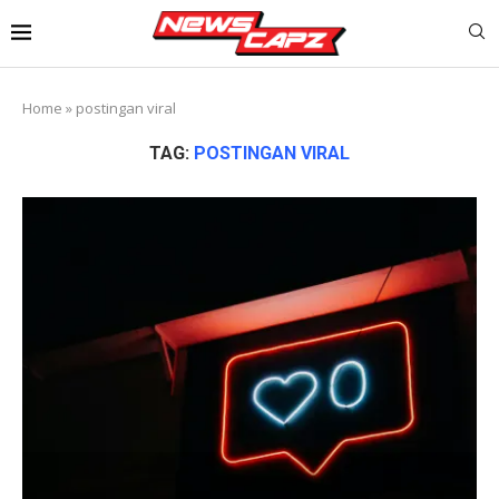
Home
»
postingan viral
TAG:
POSTINGAN VIRAL