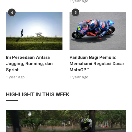
1 year ago
4
5
Ini Perbedaan Antara
Panduan Bagi Pemula:
Jogging, Running, dan
Memahami Regulasi Dasar
Sprint
MotoGP™
1 year ago
1 year ago
HIGHLIGHT IN THIS WEEK