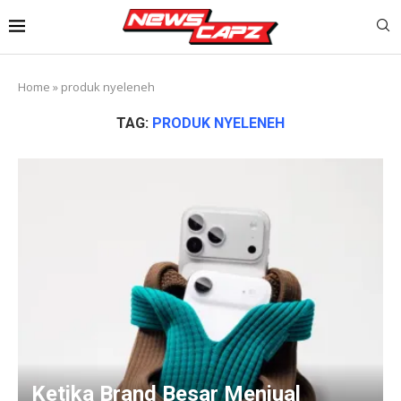
Home
»
produk nyeleneh
TAG:
PRODUK NYELENEH
Ketika Brand Besar Menjual