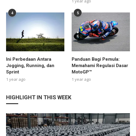
1 year ago
4
5
Ini Perbedaan Antara
Panduan Bagi Pemula:
Jogging, Running, dan
Memahami Regulasi Dasar
Sprint
MotoGP™
1 year ago
1 year ago
HIGHLIGHT IN THIS WEEK