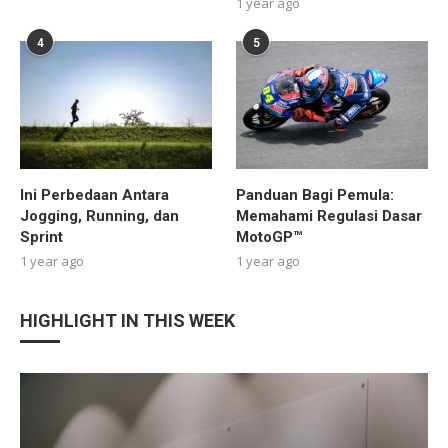
1 year ago
4
5
Ini Perbedaan Antara
Panduan Bagi Pemula:
Jogging, Running, dan
Memahami Regulasi Dasar
Sprint
MotoGP™
1 year ago
1 year ago
HIGHLIGHT IN THIS WEEK