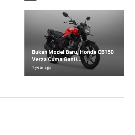
Bukan Model Baru, Honda CB150
i
D
L
G
Verza Cuma Ganti...
P
P
S
u
1 year ago
1
1
6
1