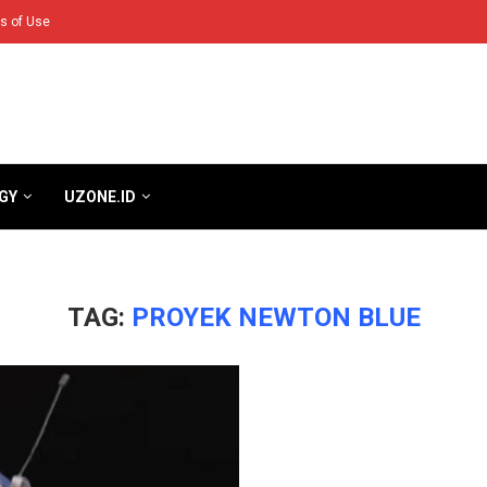
s of Use
GY
UZONE.ID
TAG:
PROYEK NEWTON BLUE