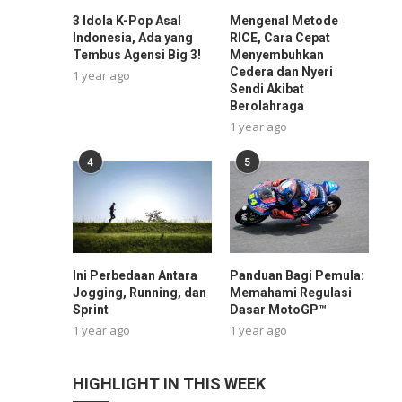
3 Idola K-Pop Asal
Mengenal Metode
Indonesia, Ada yang
RICE, Cara Cepat
Tembus Agensi Big 3!
Menyembuhkan
Cedera dan Nyeri
1 year ago
Sendi Akibat
Berolahraga
1 year ago
4
5
Ini Perbedaan Antara
Panduan Bagi Pemula:
Jogging, Running, dan
Memahami Regulasi
Sprint
Dasar MotoGP™
1 year ago
1 year ago
HIGHLIGHT IN THIS WEEK