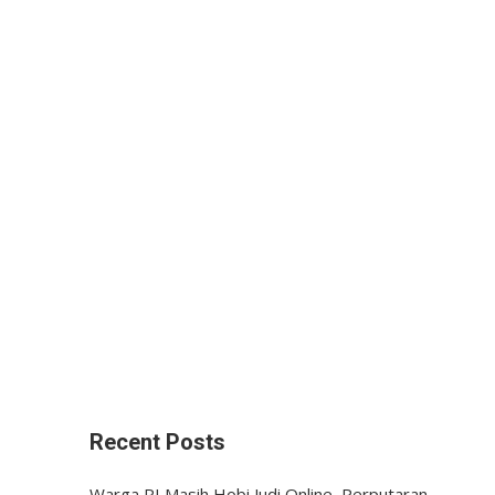
Recent Posts
Warga RI Masih Hobi Judi Online, Perputaran