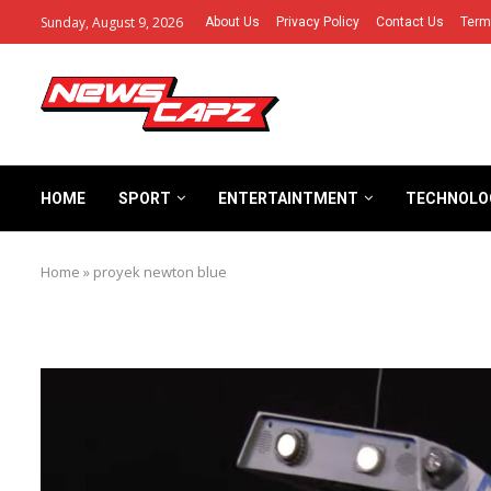
Sunday, August 9, 2026
About Us
Privacy Policy
Contact Us
Term
HOME
SPORT
ENTERTAINTMENT
TECHNOLO
Home
»
proyek newton blue