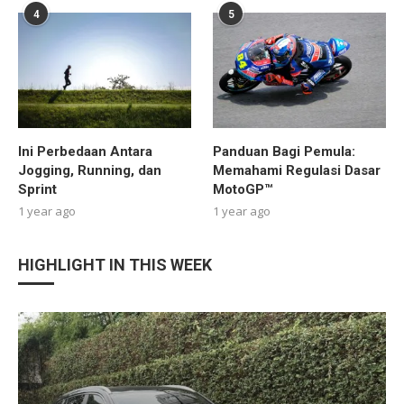
4
5
Ini Perbedaan Antara
Panduan Bagi Pemula:
Jogging, Running, dan
Memahami Regulasi Dasar
Sprint
MotoGP™
1 year ago
1 year ago
HIGHLIGHT IN THIS WEEK