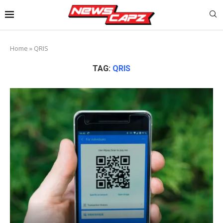
Home
»
QRIS
TAG:
QRIS