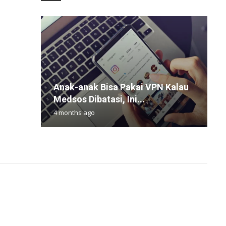
Anak-anak Bisa Pakai VPN Kalau
M
C
T
Y
Medsos Dibatasi, Ini...
L
B
S
2
4 months ago
1
9
4
7