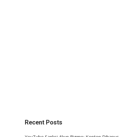
Recent Posts
YouTube Sanksi Akun Bigmo: Konten Dihapus,