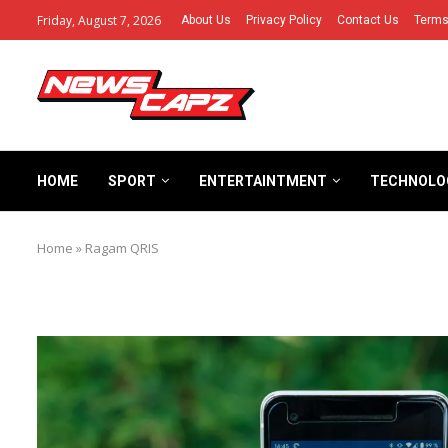
Friday, August 7, 2026
About Us
Privacy Policy
Contact Us
Terms
HOME
SPORT
ENTERTAINTMENT
TECHNOLO
Home
»
Ragam QRIS