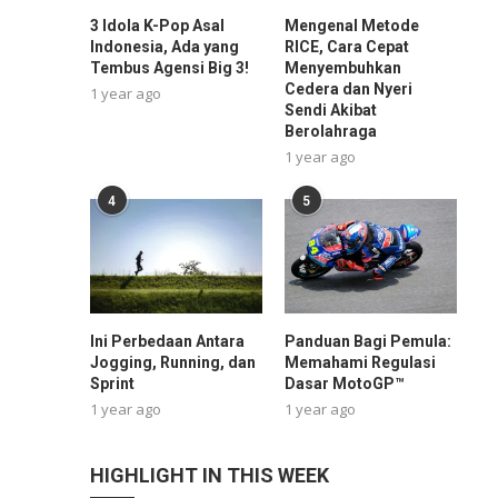
3 Idola K-Pop Asal
Mengenal Metode
Indonesia, Ada yang
RICE, Cara Cepat
Tembus Agensi Big 3!
Menyembuhkan
Cedera dan Nyeri
1 year ago
Sendi Akibat
Berolahraga
1 year ago
4
5
Ini Perbedaan Antara
Panduan Bagi Pemula:
Jogging, Running, dan
Memahami Regulasi
Sprint
Dasar MotoGP™
1 year ago
1 year ago
HIGHLIGHT IN THIS WEEK