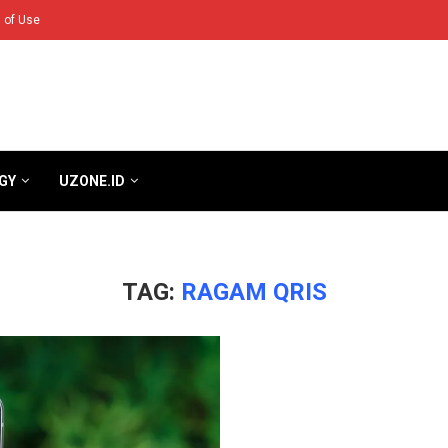
 of Use
GY
UZONE.ID
TAG:
RAGAM QRIS