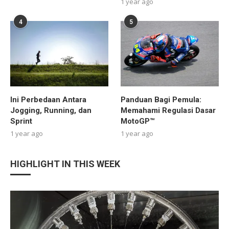
1 year ago
4
5
Ini Perbedaan Antara
Panduan Bagi Pemula:
Jogging, Running, dan
Memahami Regulasi Dasar
Sprint
MotoGP™
1 year ago
1 year ago
HIGHLIGHT IN THIS WEEK