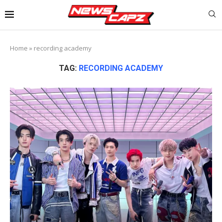
Home
»
recording academy
TAG:
RECORDING ACADEMY