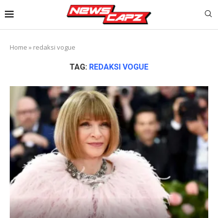
Home
»
redaksi vogue
TAG:
REDAKSI VOGUE