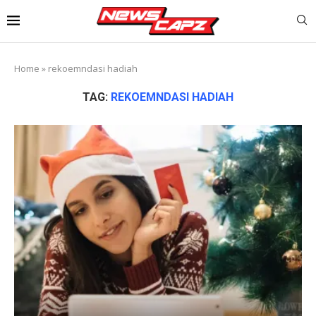
Home
»
rekoemndasi hadiah
TAG:
REKOEMNDASI HADIAH