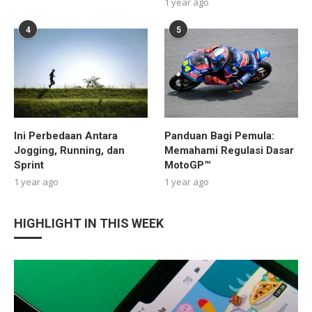
1 year ago
4
5
Ini Perbedaan Antara
Panduan Bagi Pemula:
Jogging, Running, dan
Memahami Regulasi Dasar
Sprint
MotoGP™
1 year ago
1 year ago
HIGHLIGHT IN THIS WEEK