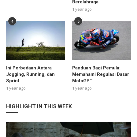
Berolahraga
1 year ago
4
5
Ini Perbedaan Antara
Panduan Bagi Pemula:
Jogging, Running, dan
Memahami Regulasi Dasar
Sprint
MotoGP™
1 year ago
1 year ago
HIGHLIGHT IN THIS WEEK