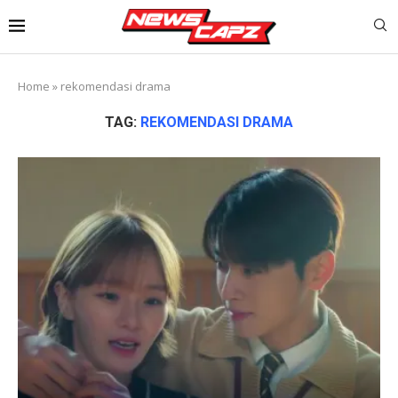
Home
»
rekomendasi drama
TAG:
REKOMENDASI DRAMA