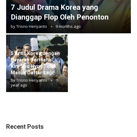
7 Judul Drama Korea yang
Dianggap Flop Oleh Penonton
by
Trisno Heriyanto
9 months ago
5 Artis Korea dengan
Bayaran Termahal,
Kim Soo Hyun Tidak
Masuk Daftar Lagi!
by
Trisno Heriyanto
1
year ago
Recent Posts