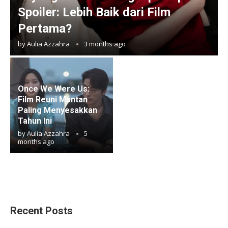
Spoiler: Lebih Baik dari Film
Pertama?
by
Aulia Azzahra
3 months ago
Once We Were Us:
Film Reuni Mantan
Paling Menyesakkan
Tahun Ini
by
Aulia Azzahra
5
months ago
Recent Posts