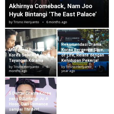
Akhirnya Comeback, Nam Joo
Hyuk Bintangi ‘The East Palace’
by
Trisno Heriyanto
6 months ago
Rekomendasi Drama
Mengenal Budaya
Korea Bergenre Slice
Korea Selatan Lewat
of Life, Relate dengan
Tayangan Kdrama
Kehidupan Pekerja!
by
Trisno Heriyanto
6
by
Trisno Heriyanto
1
months ago
year ago
5 Daftar Drama Korea
yang Dibintangi Ju Ji
Hoon, Dari Romance
sampai Thriller!