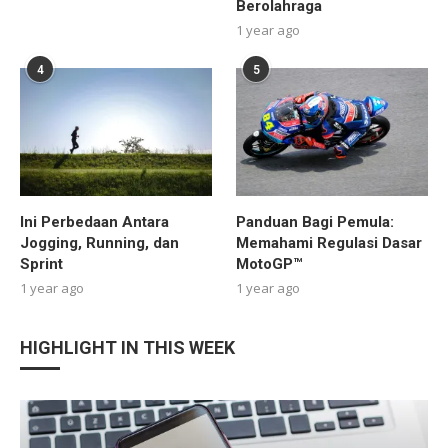
Berolahraga
1 year ago
4
5
Ini Perbedaan Antara
Panduan Bagi Pemula:
Jogging, Running, dan
Memahami Regulasi Dasar
Sprint
MotoGP™
1 year ago
1 year ago
HIGHLIGHT IN THIS WEEK