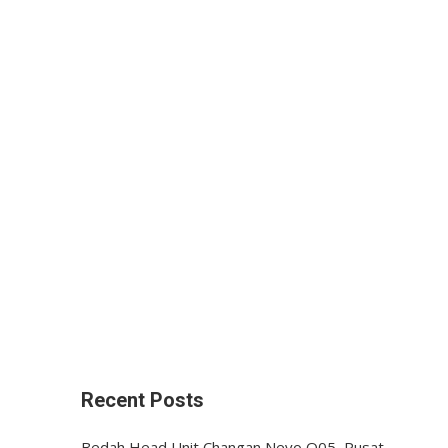
Recent Posts
Bedah Head Unit Changan Nevo Q05, Pusat