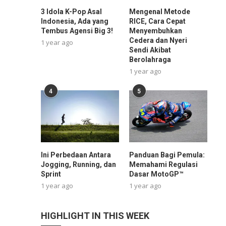
3 Idola K-Pop Asal
Mengenal Metode
Indonesia, Ada yang
RICE, Cara Cepat
Tembus Agensi Big 3!
Menyembuhkan
Cedera dan Nyeri
1 year ago
Sendi Akibat
Berolahraga
1 year ago
4
5
Ini Perbedaan Antara
Panduan Bagi Pemula:
Jogging, Running, dan
Memahami Regulasi
Sprint
Dasar MotoGP™
1 year ago
1 year ago
HIGHLIGHT IN THIS WEEK