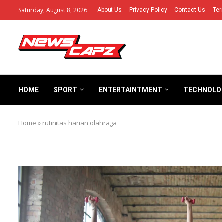
Saturday, August 8, 2026
About Us
Privacy Policy
Contact Us
Ter
HOME
SPORT
ENTERTAINTMENT
TECHNOLO
Home
»
rutinitas harian olahraga