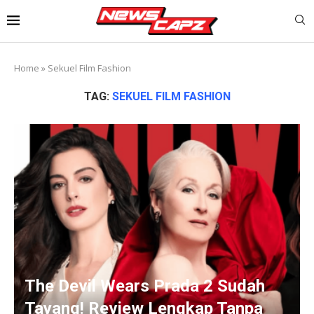
Home
»
Sekuel Film Fashion
TAG:
SEKUEL FILM FASHION
The Devil Wears Prada 2 Sudah
Tayang! Review Lengkap Tanpa