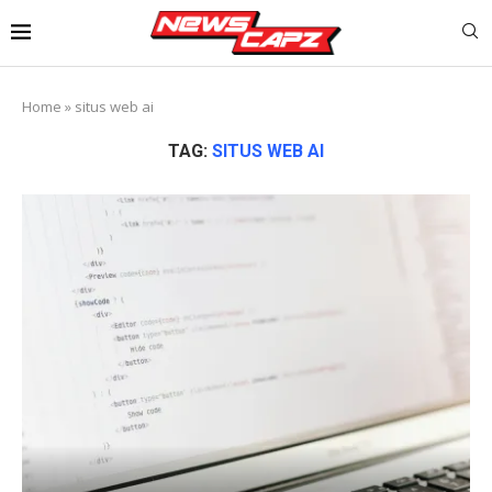
Home
»
situs web ai
TAG:
SITUS WEB AI