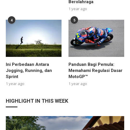
Berolahraga
1 year ago
4
5
Ini Perbedaan Antara
Panduan Bagi Pemula:
Jogging, Running, dan
Memahami Regulasi Dasar
Sprint
MotoGP™
1 year ago
1 year ago
HIGHLIGHT IN THIS WEEK