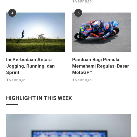
1 year ago
4
5
Ini Perbedaan Antara
Panduan Bagi Pemula:
Jogging, Running, dan
Memahami Regulasi Dasar
Sprint
MotoGP™
1 year ago
1 year ago
HIGHLIGHT IN THIS WEEK