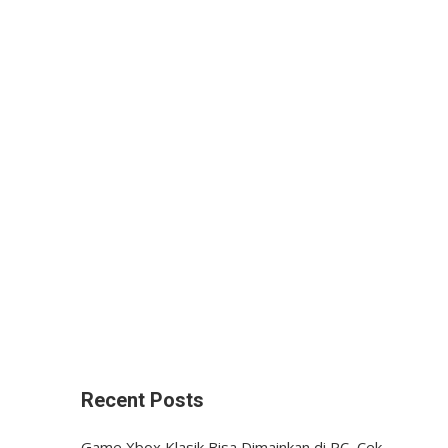
Recent Posts
Game Xbox Klasik Bisa Dimainkan di PC, Cek