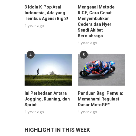
3 Idola K-Pop Asal
Mengenal Metode
Indonesia, Ada yang
RICE, Cara Cepat
Tembus Agensi Big 3!
Menyembuhkan
Cedera dan Nyeri
1 year ago
Sendi Akibat
Berolahraga
1 year ago
4
5
Ini Perbedaan Antara
Panduan Bagi Pemula:
Jogging, Running, dan
Memahami Regulasi
Sprint
Dasar MotoGP™
1 year ago
1 year ago
HIGHLIGHT IN THIS WEEK