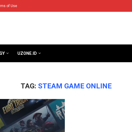
rms of Use
GY
UZONE.ID
TAG:
STEAM GAME ONLINE