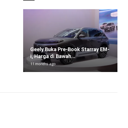
M
Geely Buka Pre-Book Starray EM-
P
M
H
F
i, Harga di Bawah...
d
P
P
2
11 months ago
1
7
1
2