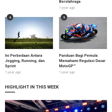
Berolahraga
1 year ago
4
5
Ini Perbedaan Antara
Panduan Bagi Pemula:
Jogging, Running, dan
Memahami Regulasi Dasar
Sprint
MotoGP™
1 year ago
1 year ago
HIGHLIGHT IN THIS WEEK