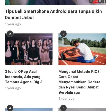
Tips Beli Smartphone Android Baru Tanpa Bikin
Dompet Jebol
1 year ago
2
3
3 Idola K-Pop Asal
Mengenal Metode RICE,
Indonesia, Ada yang
Cara Cepat
Tembus Agensi Big 3!
Menyembuhkan Cedera
dan Nyeri Sendi Akibat
1 year ago
Berolahraga
1 year ago
4
5