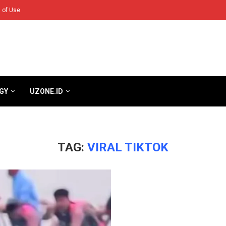
 of Use
GY
UZONE.ID
TAG:
VIRAL TIKTOK