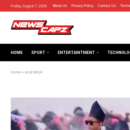
Friday, August 7, 2026
About Us
Privacy Policy
Contact Us
Terms
HOME
SPORT
ENTERTAINTMENT
TECHNOLO
Home
»
viral tiktok