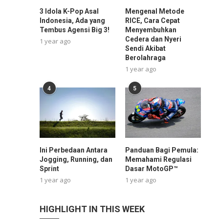
3 Idola K-Pop Asal
Mengenal Metode
Indonesia, Ada yang
RICE, Cara Cepat
Tembus Agensi Big 3!
Menyembuhkan
Cedera dan Nyeri
1 year ago
Sendi Akibat
Berolahraga
1 year ago
4
5
Ini Perbedaan Antara
Panduan Bagi Pemula:
Jogging, Running, dan
Memahami Regulasi
Sprint
Dasar MotoGP™
1 year ago
1 year ago
HIGHLIGHT IN THIS WEEK