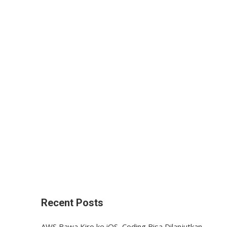
Recent Posts
AWS Bawa Kiro ke iOS, Coding Bisa Dilanjutkan