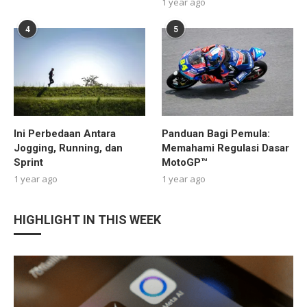
1 year ago
4
5
Ini Perbedaan Antara
Panduan Bagi Pemula:
Jogging, Running, dan
Memahami Regulasi Dasar
Sprint
MotoGP™
1 year ago
1 year ago
HIGHLIGHT IN THIS WEEK