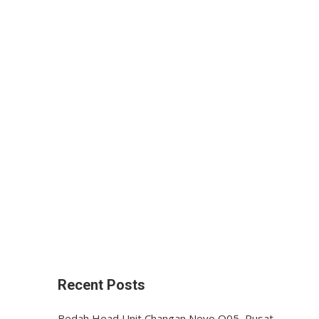
Recent Posts
Bedah Head Unit Changan Nevo Q05, Pusat