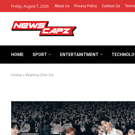
Friday, August 7, 2026
About Us
Privacy Policy
Contact Us
Terms
HOME
SPORT
ENTERTAINTMENT
TECHNOLO
Home
»
Wanna One Go