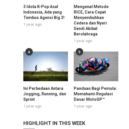
3 Idola K-Pop Asal
Mengenal Metode
Indonesia, Ada yang
RICE, Cara Cepat
Tembus Agensi Big 3!
Menyembuhkan
Cedera dan Nyeri
1 year ago
Sendi Akibat
Berolahraga
1 year ago
4
5
Ini Perbedaan Antara
Panduan Bagi Pemula:
Jogging, Running, dan
Memahami Regulasi
Sprint
Dasar MotoGP™
1 year ago
1 year ago
HIGHLIGHT IN THIS WEEK