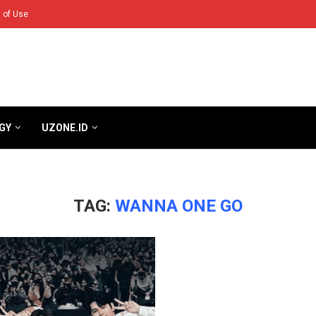
 of Use
GY
UZONE.ID
TAG:
WANNA ONE GO