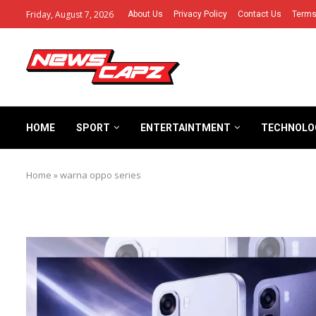
Friday, August 7, 2026
About Us
Privacy Policy
Contact Us
Terms
HOME
SPORT
ENTERTAINTMENT
TECHNOLO
Home
»
warna oppo series