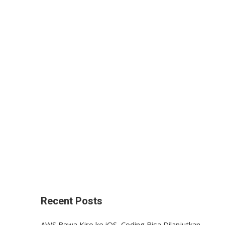
Recent Posts
AWS Bawa Kiro ke iOS, Coding Bisa Dilanjutkan