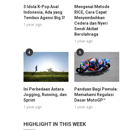
3 Idola K-Pop Asal
Mengenal Metode
Indonesia, Ada yang
RICE, Cara Cepat
Tembus Agensi Big 3!
Menyembuhkan
Cedera dan Nyeri
1 year ago
Sendi Akibat
Berolahraga
1 year ago
4
5
Ini Perbedaan Antara
Panduan Bagi Pemula:
Jogging, Running, dan
Memahami Regulasi
Sprint
Dasar MotoGP™
1 year ago
1 year ago
HIGHLIGHT IN THIS WEEK