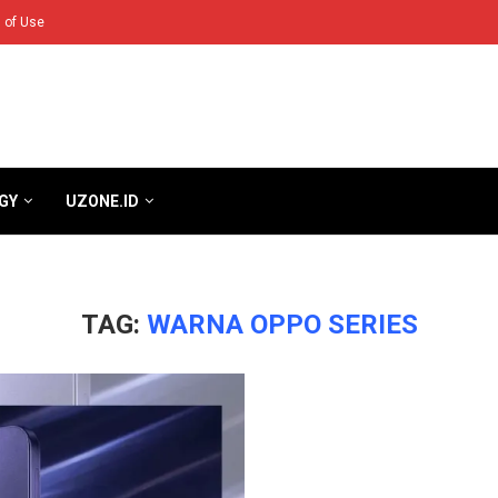
 of Use
GY
UZONE.ID
TAG:
WARNA OPPO SERIES