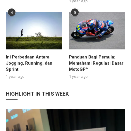
1 year ago
4
5
Ini Perbedaan Antara
Panduan Bagi Pemula:
Jogging, Running, dan
Memahami Regulasi Dasar
Sprint
MotoGP™
1 year ago
1 year ago
HIGHLIGHT IN THIS WEEK