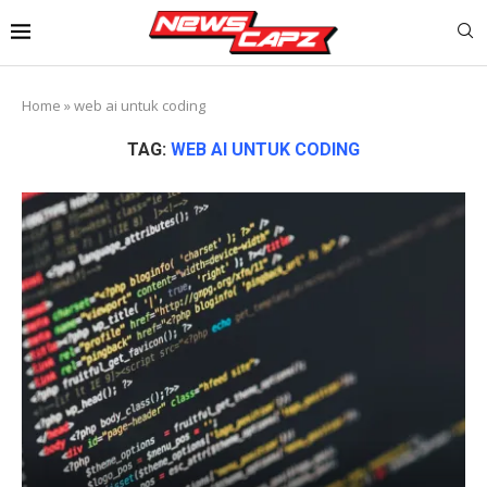
Home
»
web ai untuk coding
TAG:
WEB AI UNTUK CODING