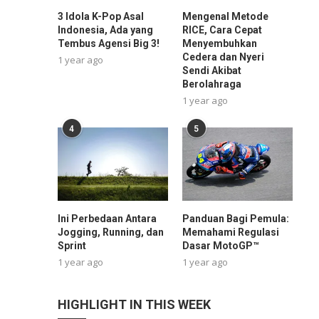
3 Idola K-Pop Asal
Mengenal Metode
Indonesia, Ada yang
RICE, Cara Cepat
Tembus Agensi Big 3!
Menyembuhkan
Cedera dan Nyeri
1 year ago
Sendi Akibat
Berolahraga
1 year ago
4
5
Ini Perbedaan Antara
Panduan Bagi Pemula:
Jogging, Running, dan
Memahami Regulasi
Sprint
Dasar MotoGP™
1 year ago
1 year ago
HIGHLIGHT IN THIS WEEK