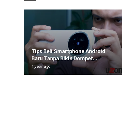
K
Tips Beli Smartphone Android
S
W
W
S
Baru Tanpa Bikin Dompet...
T
L
S
D
1 year ago
1
9
4
4