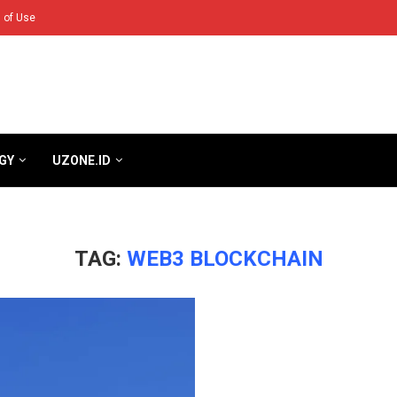
 of Use
GY
UZONE.ID
TAG:
WEB3 BLOCKCHAIN