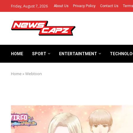
Friday, August 7, 2026
About Us
Privacy Policy
Contact Us
Terms
HOME
SPORT
ENTERTAINTMENT
TECHNOLO
Home
»
Webtoon