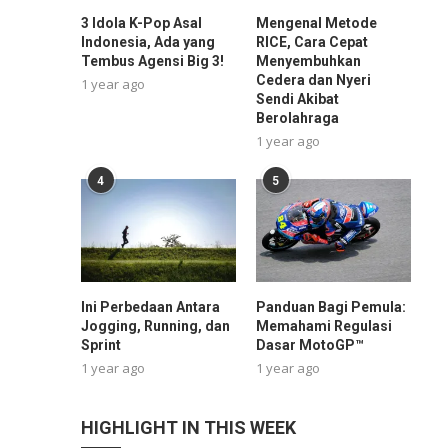
3 Idola K-Pop Asal
Mengenal Metode
Indonesia, Ada yang
RICE, Cara Cepat
Tembus Agensi Big 3!
Menyembuhkan
Cedera dan Nyeri
1 year ago
Sendi Akibat
Berolahraga
1 year ago
4
5
Ini Perbedaan Antara
Panduan Bagi Pemula:
Jogging, Running, dan
Memahami Regulasi
Sprint
Dasar MotoGP™
1 year ago
1 year ago
HIGHLIGHT IN THIS WEEK