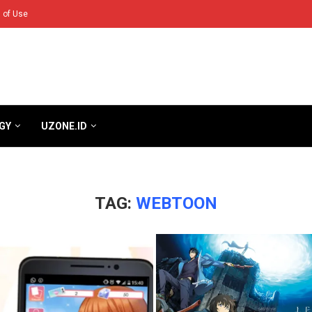
 of Use
GY
UZONE.ID
TAG:
WEBTOON