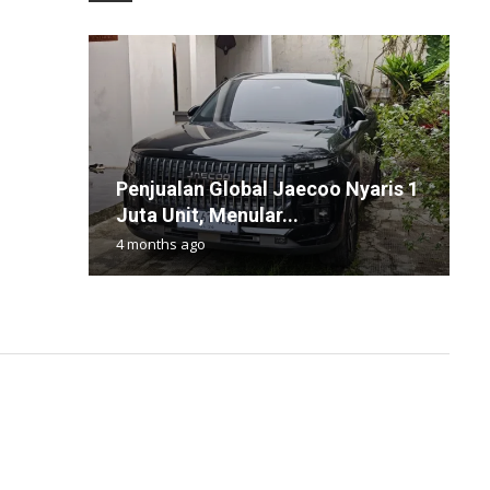
Penjualan Global Jaecoo Nyaris 1
K
2
H
M
Juta Unit, Menular...
M
T
A
G
4 months ago
1
2
1
1