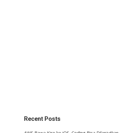
Recent Posts
AWS Bawa Kiro ke iOS, Coding Bisa Dilanjutkan