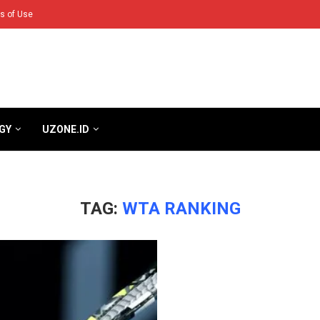
s of Use
GY
UZONE.ID
TAG:
WTA RANKING