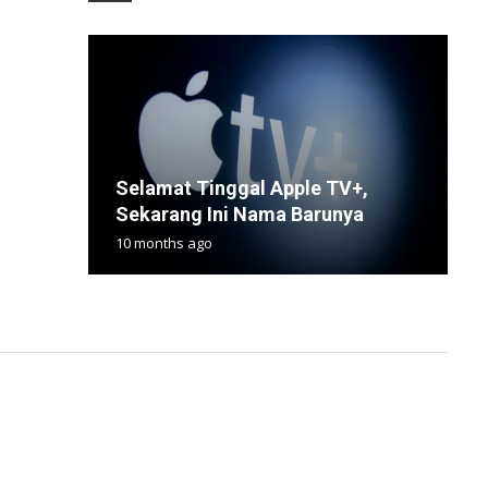
P
Selamat Tinggal Apple TV+,
K
S
W
J
Sekarang Ini Nama Barunya
U
T
P
P
10 months ago
1
1
1
1