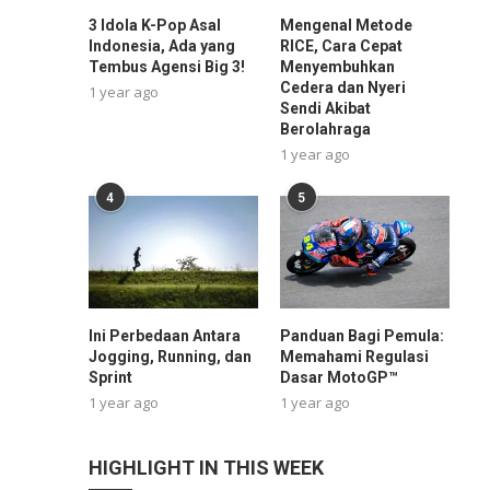
3 Idola K-Pop Asal
Mengenal Metode
Indonesia, Ada yang
RICE, Cara Cepat
Tembus Agensi Big 3!
Menyembuhkan
Cedera dan Nyeri
1 year ago
Sendi Akibat
Berolahraga
1 year ago
4
5
Ini Perbedaan Antara
Panduan Bagi Pemula:
Jogging, Running, dan
Memahami Regulasi
Sprint
Dasar MotoGP™
1 year ago
1 year ago
HIGHLIGHT IN THIS WEEK