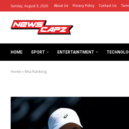
Sunday, August 9, 2026
About Us
Privacy Policy
Contact Us
Term
HOME
SPORT
ENTERTAINTMENT
TECHNOLO
Home
»
Wta Ranking