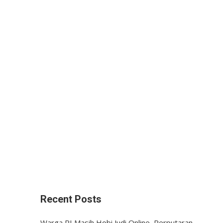
Recent Posts
Warga RI Masih Hobi Judi Online, Perputaran