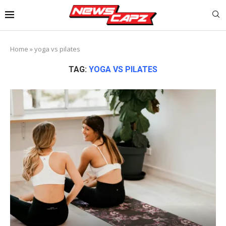
Home
»
yoga vs pilates
TAG:
YOGA VS PILATES