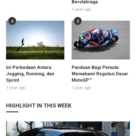
Berolahraga
1 year ago
4
5
Ini Perbedaan Antara
Panduan Bagi Pemula:
Jogging, Running, dan
Memahami Regulasi Dasar
Sprint
MotoGP™
1 year ago
1 year ago
HIGHLIGHT IN THIS WEEK