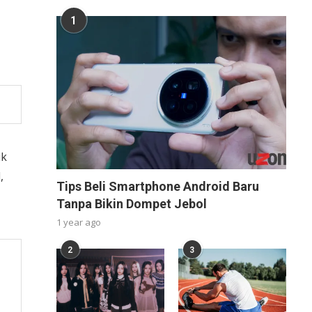
1
uk
,
Tips Beli Smartphone Android Baru
Tanpa Bikin Dompet Jebol
1 year ago
2
3