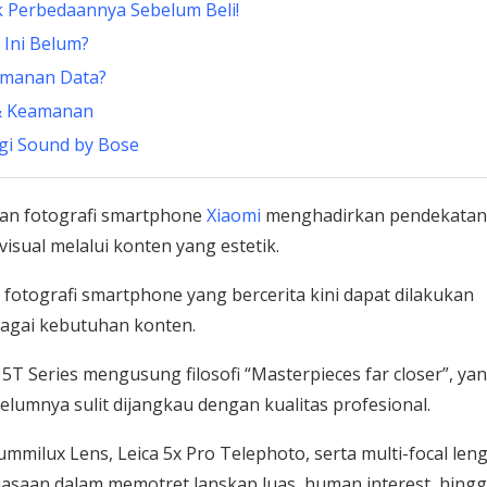
k Perbedaannya Sebelum Beli!
Ini Belum?
amanan Data?
 & Keamanan
ogi Sound by Bose
n fotografi smartphone
Xiaomi
menghadirkan pendekatan
sual melalui konten yang estetik.
fotografi smartphone yang bercerita kini dapat dilakukan
rbagai kebutuhan konten.
5T Series mengusung filosofi “Masterpieces far closer”, ya
mnya sulit dijangkau dengan kualitas profesional.
ummilux Lens, Leica 5x Pro Telephoto, serta multi-focal len
asaan dalam memotret lanskap luas, human interest, hing