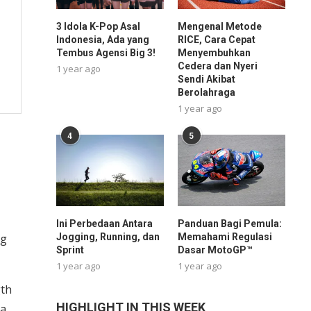
3 Idola K-Pop Asal
Mengenal Metode
Indonesia, Ada yang
RICE, Cara Cepat
Tembus Agensi Big 3!
Menyembuhkan
Cedera dan Nyeri
1 year ago
Sendi Akibat
Berolahraga
1 year ago
4
5
Ini Perbedaan Antara
Panduan Bagi Pemula:
ng
Jogging, Running, dan
Memahami Regulasi
Sprint
Dasar MotoGP™
1 year ago
1 year ago
gth
HIGHLIGHT IN THIS WEEK
ga