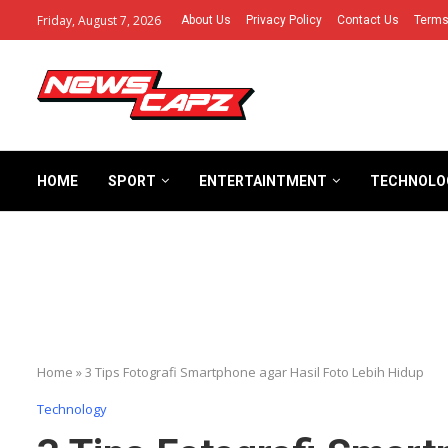
Friday, August 7, 2026
About Us
Privacy Policy
Contact Us
Terms
HOME
SPORT
ENTERTAINTMENT
TECHNOLO
Home
»
3 Tips Fotografi Smartphone agar Hasil Foto Lebih Hidup
Technology