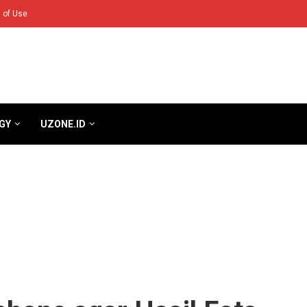
 of Use
GY
UZONE.ID