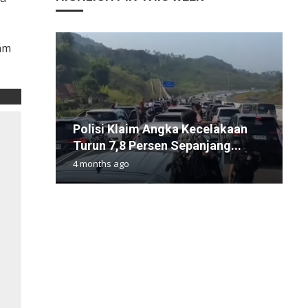
am
Polisi Klaim Angka Kecelakaan
B
T
B
C
Turun 7,8 Persen Sepanjang...
S
G
O
P
4 months ago
1
1
1
1