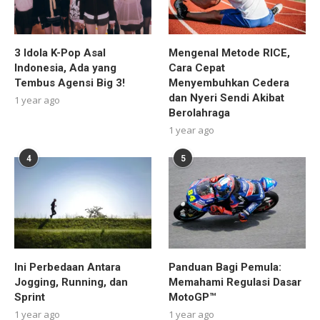
3 Idola K-Pop Asal
Mengenal Metode RICE,
Indonesia, Ada yang
Cara Cepat
Tembus Agensi Big 3!
Menyembuhkan Cedera
dan Nyeri Sendi Akibat
1 year ago
Berolahraga
1 year ago
4
5
Ini Perbedaan Antara
Panduan Bagi Pemula:
Jogging, Running, dan
Memahami Regulasi Dasar
Sprint
MotoGP™
1 year ago
1 year ago