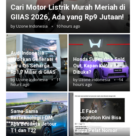
Cari Motor Listrik Murah Meriah di
GIIAS 2026, Ada yang Rp9 Jutaan!
by
Uzone Indonesia
10 hours ago
Audi Indonesia
Hadirkan Generasi
Honda Super One Sold
Baru Q5 Seharga
Out, Kapan Kuota Baru
Rp1,7 Miliar di GIIAS
Dibuka?
by
Uzone Indonesia
11
by
Uzone Indonesia
14
hours ago
hours ago
Sama-Sama
ETLE Face
Berteknologi i-DM,
Recognition Kini Bisa
Apa Bedanya Jetour
Lacak Pelanggar
T1 dan T2?
Tanpa Pelat Nomor