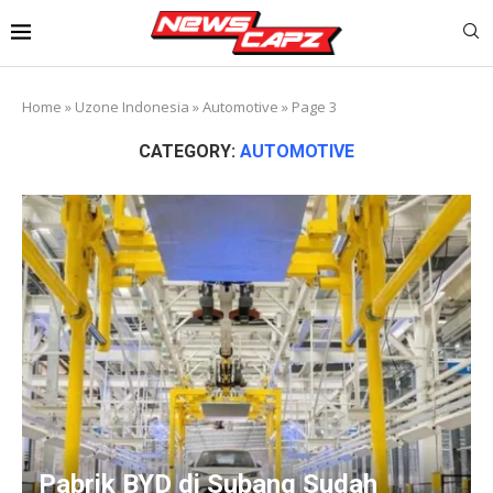
Home
»
Uzone Indonesia
»
Automotive
»
Page 3
CATEGORY:
AUTOMOTIVE
Pabrik BYD di Subang Sudah