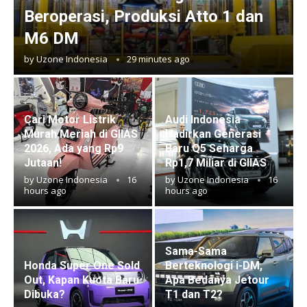
Beroperasi, Produksi Atto 1 dan
M6 DM
by
Uzone Indonesia
29 minutes ago
Cari Motor Listrik
Audi Indonesia
Murah Meriah di GIIAS
Hadirkan Generasi
2026, Ada yang Rp9
Baru Q5 Seharga
Jutaan!
Rp1,7 Miliar di GIIAS
by
Uzone Indonesia
16
by
Uzone Indonesia
16
hours ago
hours ago
Sama-Sama
Honda Super One Sold
Berteknologi i-DM,
Out, Kapan Kuota Baru
Apa Bedanya Jetour
Dibuka?
T1 dan T2?