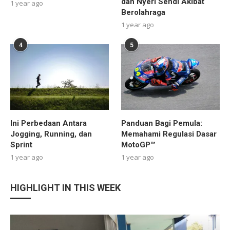
dan Nyeri Sendi Akibat
1 year ago
Berolahraga
1 year ago
4
5
Ini Perbedaan Antara
Panduan Bagi Pemula:
Jogging, Running, dan
Memahami Regulasi Dasar
Sprint
MotoGP™
1 year ago
1 year ago
HIGHLIGHT IN THIS WEEK