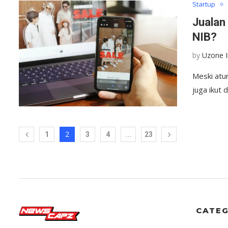
Startup
Jualan
NIB?
by
Uzone 
Meski atur
juga ikut 
2
…
1
3
4
23
CATEG