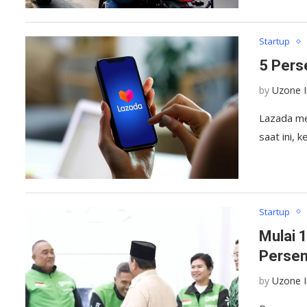
Startup
5 Pers
by
Uzone 
Lazada me
saat ini, 
Startup
Mulai 1
Perse
by
Uzone 