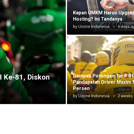
Kapan UMKM Harus Upgra
Hosting? Ini Tandanya
by
Uzone Indonesia
6 days a
I Ke-81, Diskon
Dampak Potongan Tarif 8 
Pendapatan Driver Maxim 
Persen
by
Uzone Indonesia
2 weeks