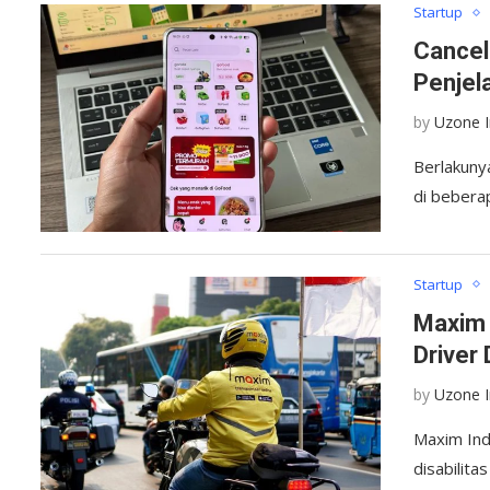
Startup
Cancel
Penjel
by
Uzone 
Berlakuny
di bebera
Startup
Maxim 
Driver 
by
Uzone 
Maxim In
disabilita