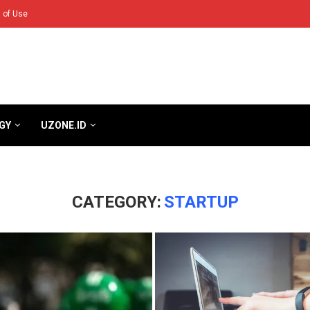
 of Use
GY
UZONE.ID
CATEGORY:
STARTUP