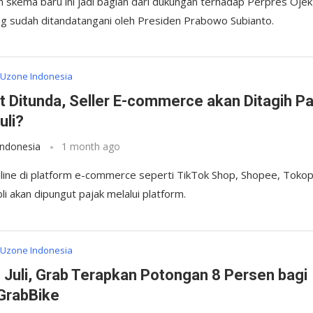
 skema baru ini jadi bagian dari dukungan terhadap Perpres Ojek
ng sudah ditandatangani oleh Presiden Prabowo Subianto.
Uzone Indonesia
 Ditunda, Seller E-commerce akan Ditagih Pa
uli?
Indonesia
1 month ago
nline di platform e-commerce seperti TikTok Shop, Shopee, Toko
bli akan dipungut pajak melalui platform.
Uzone Indonesia
1 Juli, Grab Terapkan Potongan 8 Persen bagi
 GrabBike