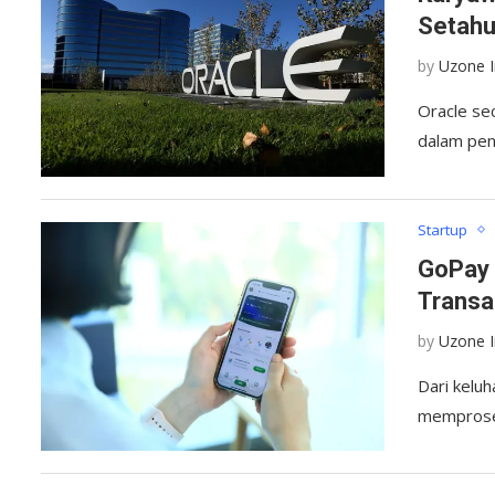
Setah
by
Uzone 
Oracle se
dalam pen
Startup
GoPay 
Transa
by
Uzone 
Dari kelu
memproses