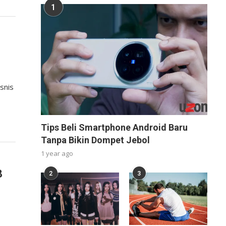
1
snis
Tips Beli Smartphone Android Baru
Tanpa Bikin Dompet Jebol
1 year ago
8
2
3