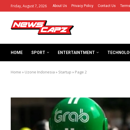
Friday, August 7, 2026
About Us
Privacy Policy
Contact Us
Terms
HOME
SPORT
ENTERTAINTMENT
TECHNOLO
Home
»
Uzone Indonesia
»
Startup
»
Page 2