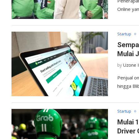
Penerapan
Online ya
Startup
Sempat
Mulai J
by
Uzone 
Penjual o
hingga Bli
Startup
Mulai 
Driver