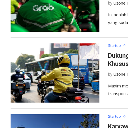
by
Uzone 
Ini adala
yang suda
Startup
Dukung
Khusus
by
Uzone 
Maxim me
transporta
Startup
Karyaw