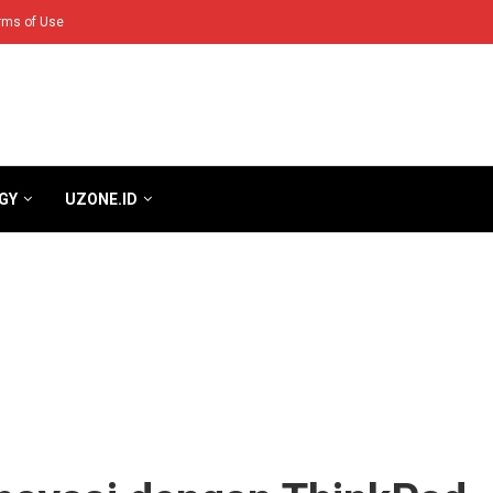
rms of Use
GY
UZONE.ID