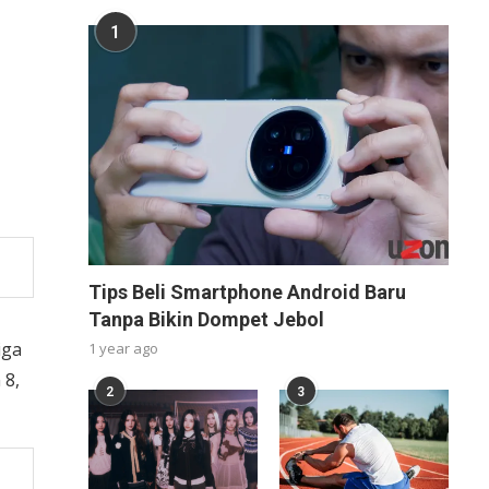
1
Tips Beli Smartphone Android Baru
Tanpa Bikin Dompet Jebol
iga
1 year ago
 8,
2
3