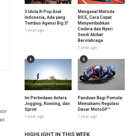
3 Idola K-Pop Asal
Mengenal Metode
Indonesia, Ada yang
RICE, Cara Cepat
Tembus Agensi Big 3!
Menyembuhkan
Cedera dan Nyeri
1 year ago
Sendi Akibat
Berolahraga
1 year ago
4
5
Ini Perbedaan Antara
Panduan Bagi Pemula:
Jogging, Running, dan
Memahami Regulasi
Sprint
Dasar MotoGP™
sor
1 year ago
1 year ago
an
HIGHLIGHT IN THIS WEEK