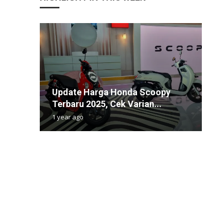
Update Harga Honda Scoopy
S
M
K
S
Terbaru 2025, Cek Varian...
T
A
K
M
1 year ago
1
2
1
1