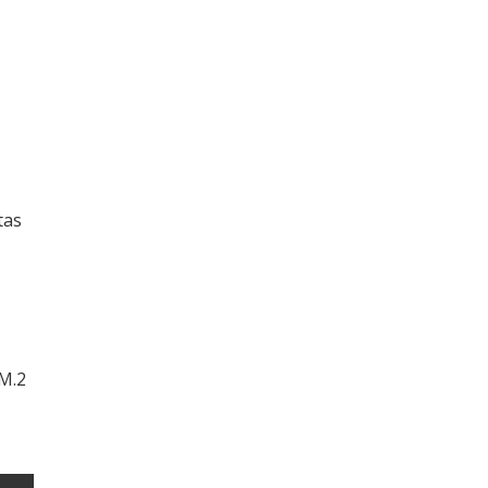
tas
M.2