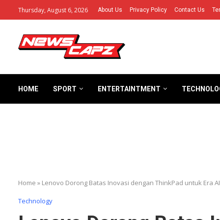
Thursday, August 6, 2026
About Us
Privacy Policy
Contact Us
Te
HOME
SPORT
ENTERTAINTMENT
TECHNOLO
Home
»
Lenovo Dorong Batas Inovasi dengan ThinkPad untuk Era AI
Technology