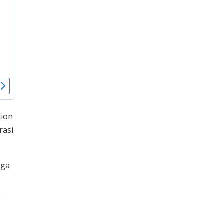
tion
rasi
gga
i