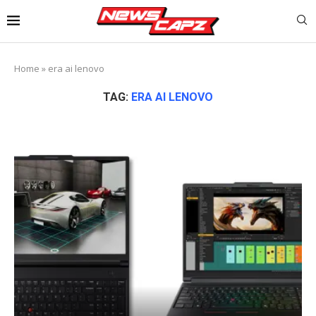
Home
»
era ai lenovo
TAG:
ERA AI LENOVO