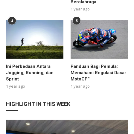
Berolahraga
1 year ago
4
5
Ini Perbedaan Antara
Panduan Bagi Pemula:
Jogging, Running, dan
Memahami Regulasi Dasar
Sprint
MotoGP™
1 year ago
1 year ago
HIGHLIGHT IN THIS WEEK