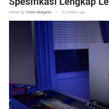
Spesifikasi Lengkap L
written by
Trisno Heriyanto
10 months ago