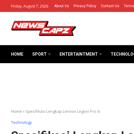
Friday, August 7, 2026
About Us
Privacy Policy
Contact Us
Terms
HOME
SPORT
ENTERTAINTMENT
TECHNOLO
Home
»
Spesifikasi Lengkap Lenovo Legion Pro 5i
Technology