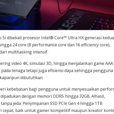
 5i dibekali prosesor Intel® Core™ Ultra HX generasi kedu
gga 24 core (8 performance core dan 16 efficiency core),
ri multitasking intensif.
ring video 4K, simulasi 3D, hingga menjalankan game AAA
us pada tenaga tetapi juga efisiensi daya sehingga pengguna
 kapanpun dibutuhkan.
mberi kebebasan bagi pengguna untuk menyesuaikan perfo
a dipadukan dengan memori DDR5 hingga 32GB. Alhasil,
s tanpa jeda. Penyimpanan SSD PCIe Gen 4 hingga 1TB
n cepat, baik untuk gamer kompetitif maupun kreator kont