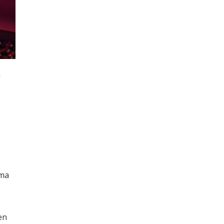
a
rma
en