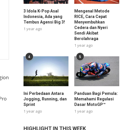
3 Idola K-Pop Asal
Mengenal Metode
Indonesia, Ada yang
RICE, Cara Cepat
Tembus Agensi Big 3!
Menyembuhkan
Cedera dan Nyeri
1 year ago
Sendi Akibat
Berolahraga
1 year ago
4
5
gion
Ini Perbedaan Antara
Panduan Bagi Pemula:
Pro
Jogging, Running, dan
Memahami Regulasi
Sprint
Dasar MotoGP™
1 year ago
1 year ago
HIGHLIGHT IN THIS WEEK