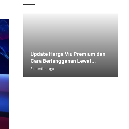
Update Harga Viu Premium dan
P
W
M
G
Cara Berlangganan Lewat...
S
M
S
5
3 months ago
1
3
1
1