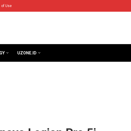
 of Use
GY
UZONE.ID