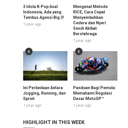
3 Idola K-Pop Asal
Mengenal Metode
Indonesia, Ada yang
RICE, Cara Cepat
Tembus Agensi Big 3!
Menyembuhkan
Cedera dan Nyeri
1 year ago
Sendi Akibat
Berolahraga
1 year ago
4
5
Ini Perbedaan Antara
Panduan Bagi Pemula:
Jogging, Running, dan
Memahami Regulasi
Sprint
Dasar MotoGP™
1 year ago
1 year ago
HIGHLIGHT IN THIS WEEK