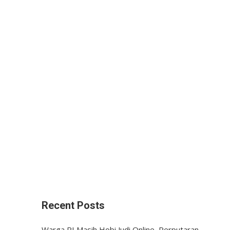
Recent Posts
Warga RI Masih Hobi Judi Online, Perputaran