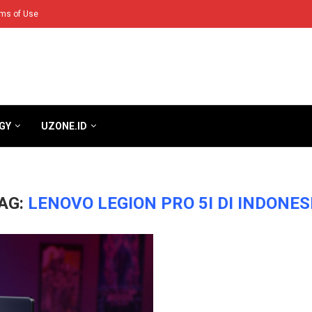
ms of Use
GY
UZONE.ID
AG:
LENOVO LEGION PRO 5I DI INDONES