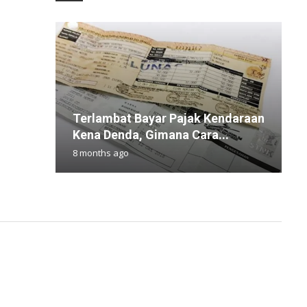
Terlambat Bayar Pajak Kendaraan
6
S
I
F
Kena Denda, Gimana Cara...
y
K
D
T
8 months ago
4
8
3
9