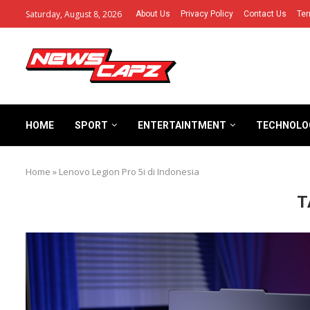
Saturday, August 8, 2026
About Us
Privacy Policy
Contact Us
Ter
HOME
SPORT
ENTERTAINTMENT
TECHNOLO
Home
»
Lenovo Legion Pro 5i di Indonesia
T