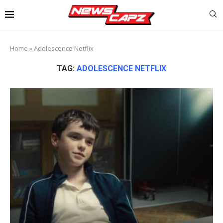
Home
»
Adolescence Netflix
TAG:
ADOLESCENCE NETFLIX