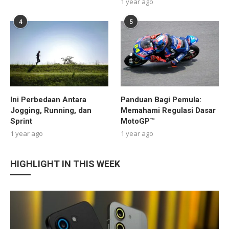
1 year ago
4
5
Ini Perbedaan Antara
Panduan Bagi Pemula:
Jogging, Running, dan
Memahami Regulasi Dasar
Sprint
MotoGP™
1 year ago
1 year ago
HIGHLIGHT IN THIS WEEK