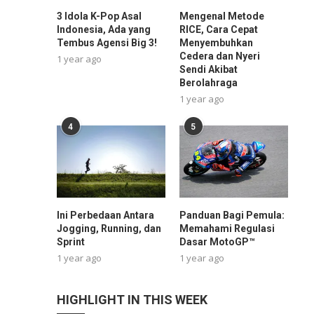
3 Idola K-Pop Asal
Mengenal Metode
Indonesia, Ada yang
RICE, Cara Cepat
Tembus Agensi Big 3!
Menyembuhkan
Cedera dan Nyeri
1 year ago
Sendi Akibat
Berolahraga
1 year ago
4
5
Ini Perbedaan Antara
Panduan Bagi Pemula:
Jogging, Running, dan
Memahami Regulasi
Sprint
Dasar MotoGP™
1 year ago
1 year ago
HIGHLIGHT IN THIS WEEK