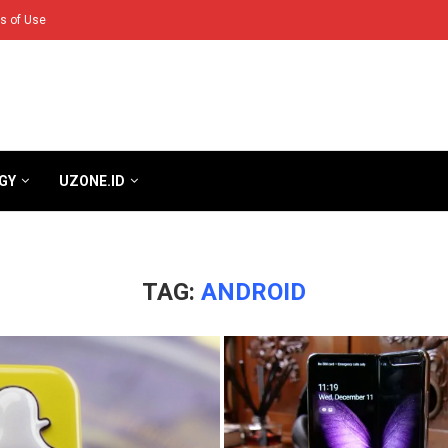
s of Use
GY
UZONE.ID
TAG:
ANDROID