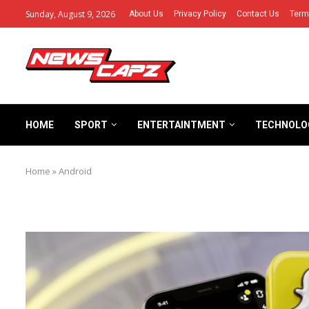
Sunday, August 9, 2026
About Us
Privacy Policy
Contact Us
Term
HOME
SPORT
ENTERTAINTMENT
TECHNOLO
Home
»
Android