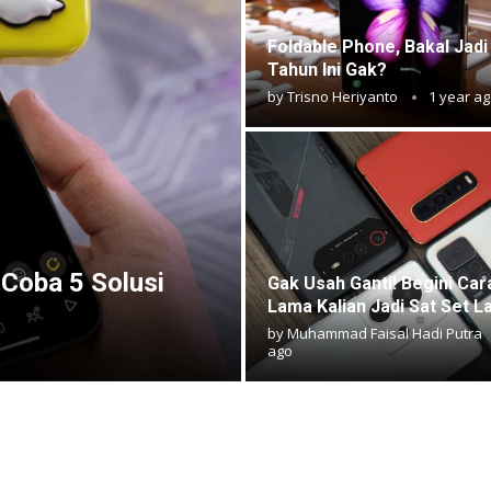
⁠⁠Foldable Phone, Bakal Jad
Tahun Ini Gak?
by
Trisno Heriyanto
1 year a
 Coba 5 Solusi
Gak Usah Ganti! Begini Car
Lama Kalian Jadi Sat Set L
by
Muhammad Faisal Hadi Putra
ago