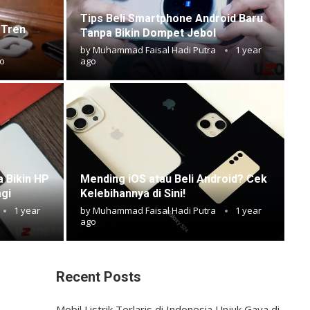
Tips Beli Smartphone Android Baru
i Tren
Tanpa Bikin Dompet Jebol
by
Muhammad Faisal Hadi Putra
1 year
go
ago
a Bikin HP
Mending iOS atau Beli Android? Cek
agi
Kelebihannya di Sini!
1 year
by
Muhammad Faisal Hadi Putra
1 year
ago
Recent Posts
Mobil Listrik Terlaris di Indonesia Unjuk Gaya di