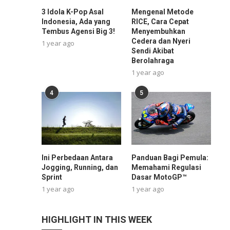
3 Idola K-Pop Asal
Mengenal Metode
Indonesia, Ada yang
RICE, Cara Cepat
Tembus Agensi Big 3!
Menyembuhkan
Cedera dan Nyeri
1 year ago
Sendi Akibat
Berolahraga
1 year ago
4
5
Ini Perbedaan Antara
Panduan Bagi Pemula:
Jogging, Running, dan
Memahami Regulasi
Sprint
Dasar MotoGP™
1 year ago
1 year ago
HIGHLIGHT IN THIS WEEK