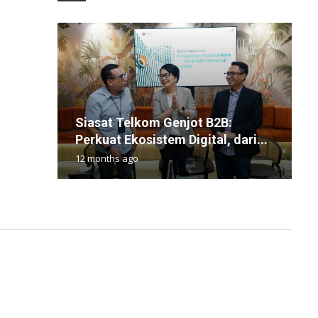
Siasat Telkom Genjot B2B:
K
S
S
Y
Perkuat Ekosistem Digital, dari...
G
B
D
1
12 months ago
4
1
8
1