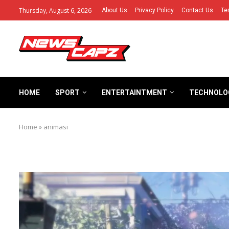
Thursday, August 6, 2026
About Us
Privacy Policy
Contact Us
Te
HOME
SPORT
ENTERTAINTMENT
TECHNOLO
Home
»
animasi