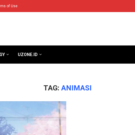
rms of Use
GY
UZONE.ID
TAG:
ANIMASI