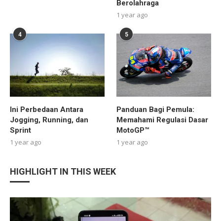
Berolahraga
1 year ago
4
5
Ini Perbedaan Antara
Panduan Bagi Pemula:
Jogging, Running, dan
Memahami Regulasi Dasar
Sprint
MotoGP™
1 year ago
1 year ago
HIGHLIGHT IN THIS WEEK