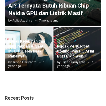
AI? Ternyata Butuh Ribuan Chip
Nvidia GPU dan Listrik Masif
by
Aulia Azzahra
7 months ago
Kenali Kelebihan dan
Kekurangan AI Saat
Nggak Perlu Ribet
Ini, Biar Lebih Bijak
Coding, Pakai 5 AI ini
Pakainya
Buat Bikin Web
by
Trisno Heriyanto
1
by
Trisno Heriyanto
1
year ago
year ago
Recent Posts