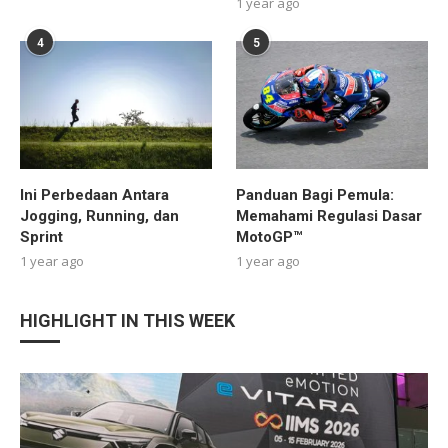
1 year ago
4
5
Ini Perbedaan Antara
Panduan Bagi Pemula:
Jogging, Running, dan
Memahami Regulasi Dasar
Sprint
MotoGP™
1 year ago
1 year ago
HIGHLIGHT IN THIS WEEK