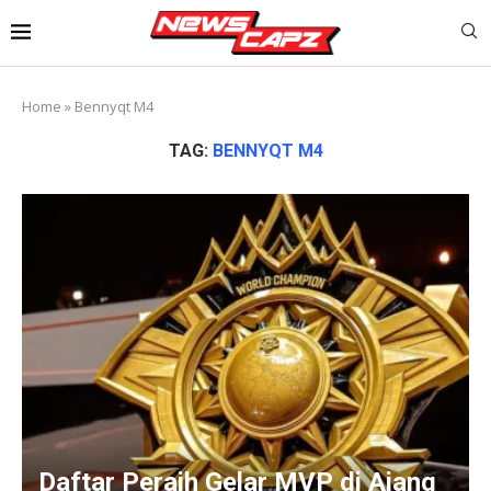
Home
»
Bennyqt M4
TAG:
BENNYQT M4
Daftar Peraih Gelar MVP di Ajang