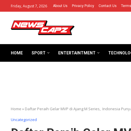
Friday, August 7, 2026
About Us
Privacy Policy
Contact Us
Terms
HOME
SPORT
ENTERTAINTMENT
TECHNOLO
Home
»
Daftar Peraih Gelar MVP di Ajang M Series, Indonesia Puny
Uncategorized