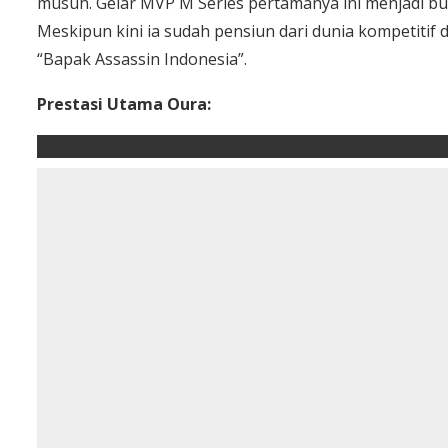
musuh. Gelar MVP M Series pertamanya ini menjadi buk
Meskipun kini ia sudah pensiun dari dunia kompetitif
“Bapak Assassin Indonesia”.
Prestasi Utama Oura: