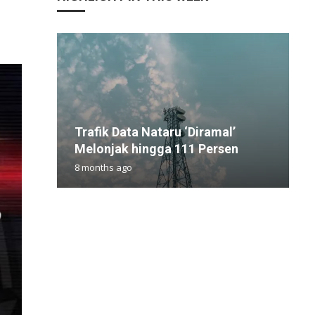
Trafik Data Nataru ‘Diramal’
K
I
P
P
Melonjak hingga 111 Persen
2
D
D
P
8 months ago
1
6
1
2