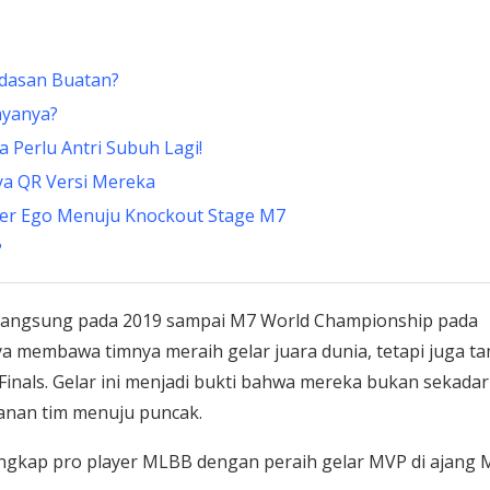
dasan Buatan?
ayanya?
a Perlu Antri Subuh Lagi!
ya QR Versi Mereka
lter Ego Menuju Knockout Stage M7
?
rlangsung pada 2019 sampai M7 World Championship pada
ya membawa timnya meraih gelar juara dunia, tetapi juga ta
Finals. Gelar ini menjadi bukti bahwa mereka bukan sekadar
lanan tim menuju puncak.
lengkap pro player MLBB dengan peraih gelar MVP di ajang 