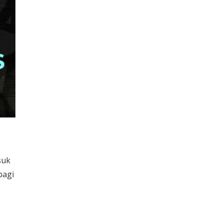
suk
bagi