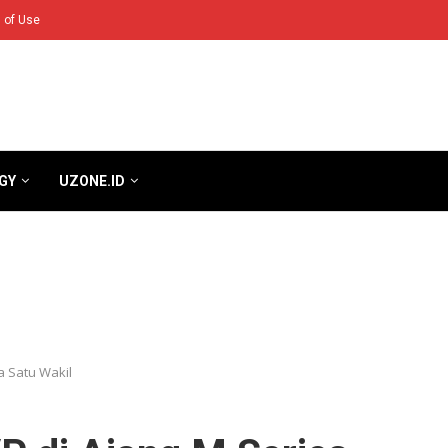
 of Use
GY
UZONE.ID
a Satu Wakil