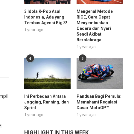
3 Idola K-Pop Asal
Mengenal Metode
Indonesia, Ada yang
RICE, Cara Cepat
Tembus Agensi Big 3!
Menyembuhkan
Cedera dan Nyeri
1 year ago
Sendi Akibat
Berolahraga
1 year ago
4
5
mpil
Ini Perbedaan Antara
Panduan Bagi Pemula:
Jogging, Running, dan
Memahami Regulasi
Sprint
Dasar MotoGP™
1 year ago
1 year ago
M
HIGHLIGHT IN THIS WEEK