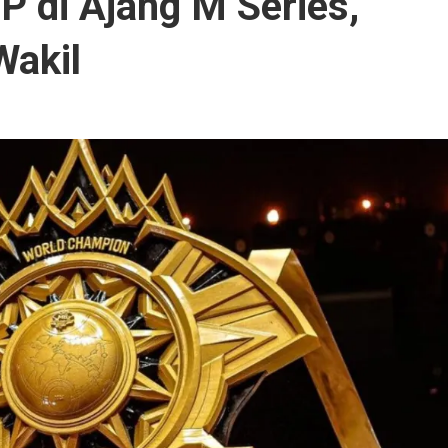
P di Ajang M Series,
Wakil