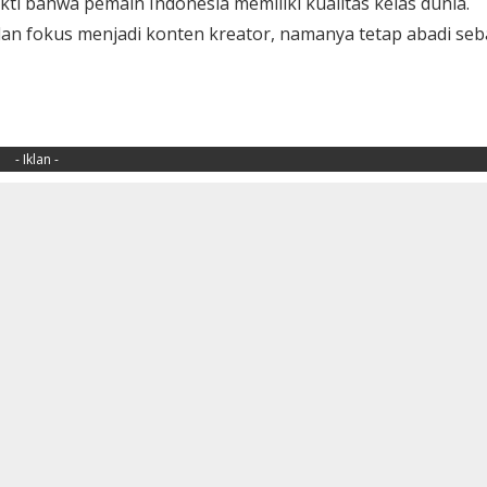
ti bahwa pemain Indonesia memiliki kualitas kelas dunia.
 dan fokus menjadi konten kreator, namanya tetap abadi seb
- Iklan -