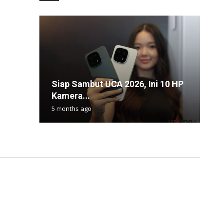
S
Siap Sambut UCA 2026, Ini 10 HP
P
B
B
S
Kamera...
d
C
M
k
5 months ago
6
7
7
7