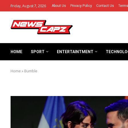
Friday, August 7, 2026
About Us
Privacy Policy
Contact Us
Terms
HOME
SPORT
ENTERTAINTMENT
TECHNOLO
Home
»
Bumble