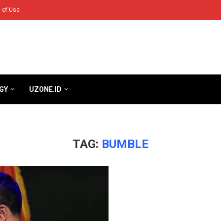
 of Use
GY
UZONE.ID
TAG:
BUMBLE