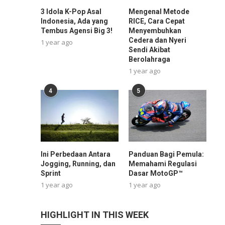
3 Idola K-Pop Asal
Mengenal Metode
Indonesia, Ada yang
RICE, Cara Cepat
Tembus Agensi Big 3!
Menyembuhkan
Cedera dan Nyeri
1 year ago
Sendi Akibat
Berolahraga
1 year ago
4
5
Ini Perbedaan Antara
Panduan Bagi Pemula:
Jogging, Running, dan
Memahami Regulasi
Sprint
Dasar MotoGP™
1 year ago
1 year ago
HIGHLIGHT IN THIS WEEK