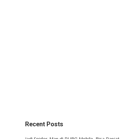
Recent Posts
Jadi Spider-Man di PUBG Mobile, Bisa Panjat